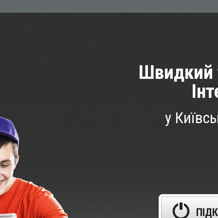
Швидкий 
Iнт
у Київсь
ПIД