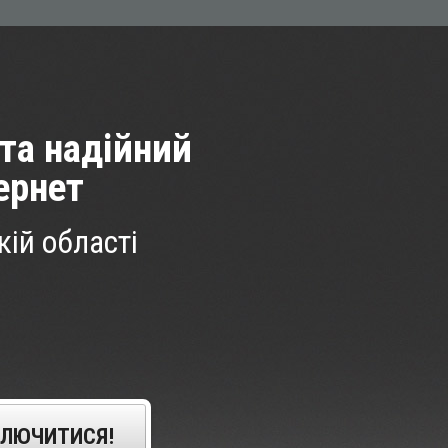
та надiйний
ернет
кiй області
КЛЮЧИТИСЯ!