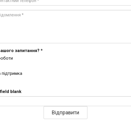
ий
вашого запитання?
*
ення
роботи
а підтримка
field blank
Відправити