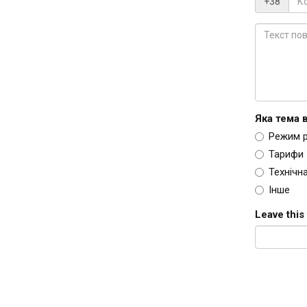
ім’я
+38
*
Контактн
телефон
*
Текст
Яка тема 
повідомл
Режим 
*
Тарифи
Технічн
Iнше
Leave this 