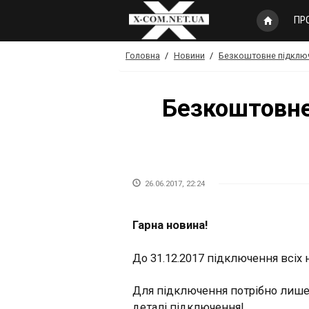
Перейти
ПР
до
основного
вмісту
Ви
Головна
/
Новини
/
Безкоштовне підключе
є
тут
Безкоштовне
26.06.2017, 22:24
Гарна новина!
До 31.12.2017 підключення всіх
Для підключення потрібно лише 
деталі підключення!